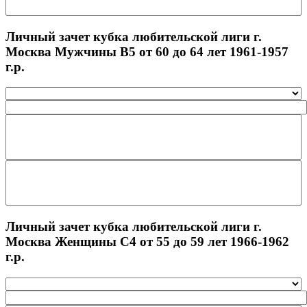
Личный зачет кубка любительской лиги г.
Москва Мужчины В5 от 60 до 64 лет 1961-1957
г.р.
Личный зачет кубка любительской лиги г.
Москва Женщины С4 от 55 до 59 лет 1966-1962
г.р.