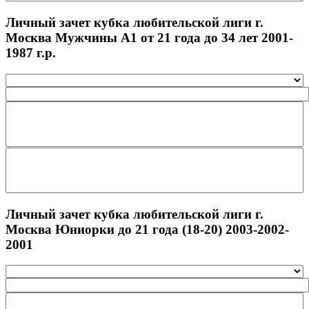
Личный зачет кубка любительской лиги г.
Москва Мужчины А1 от 21 года до 34 лет 2001-
1987 г.р.
Личный зачет кубка любительской лиги г.
Москва Юниорки до 21 года (18-20) 2003-2002-
2001