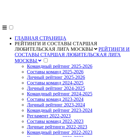
alpligas.ru
ГЛАВНАЯ СТРАНИЦА
РЕЙТИНГИ И СОСТАВЫ СТАРШАЯ
ЛЮБИТЕЛЬСКАЯ ЛИГА МОСКВЫ
РЕЙТИНГИ И
СОСТАВЫ СТАРШАЯ ЛЮБИТЕЛЬСКАЯ ЛИГА
МОСКВЫ
Командный рейтинг 2025-2026
Составы команд 2025-2026
Личный рейтинг 2025-2026
Составы команд 2024-2025
Личный рейтинг 2024-2025
Командный рейтинг 2024-2025
Составы команд 2023-2024
Личный рейтинг 2023-2024
Командный рейтинг 2023-2024
Регламент 2022-2023
Составы команд 2022-2023
Личные рейтинги 2022-2023
Командный рейтинг 2022-2023