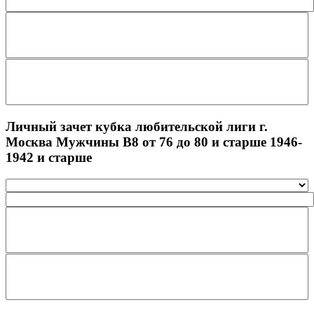
Личный зачет кубка любительской лиги г.
Москва Мужчины В8 от 76 до 80 и старше 1946-
1942 и старше