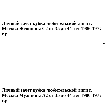
Личный зачет кубка любительской лиги г.
Москва Женщины С2 от 35 до 44 лет 1986-1977
г.р.
Личный зачет кубка любительской лиги г.
Москва Мужчины А2 от 35 до 44 лет 1986-1977
г.р.