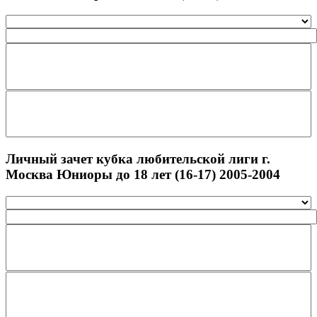
Личный зачет кубка любительской лиги г.
Москва Юниоры до 18 лет (16-17) 2005-2004