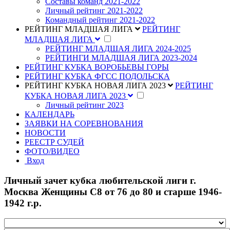
Составы команд 2021-2022
Личный рейтинг 2021-2022
Командный рейтинг 2021-2022
РЕЙТИНГ МЛАДШАЯ ЛИГА
РЕЙТИНГ
МЛАДШАЯ ЛИГА
РЕЙТИНГ МЛАДШАЯ ЛИГА 2024-2025
РЕЙТИНГИ МЛАДШАЯ ЛИГА 2023-2024
РЕЙТИНГ КУБКА ВОРОБЬЕВЫ ГОРЫ
РЕЙТИНГ КУБКА ФГСС ПОДОЛЬСКА
РЕЙТИНГ КУБКА НОВАЯ ЛИГА 2023
РЕЙТИНГ
КУБКА НОВАЯ ЛИГА 2023
Личный рейтинг 2023
КАЛЕНДАРЬ
ЗАЯВКИ НА СОРЕВНОВАНИЯ
НОВОСТИ
РЕЕСТР СУДЕЙ
ФОТО/ВИДЕО
Вход
Личный зачет кубка любительской лиги г.
Москва Женщины С8 от 76 до 80 и старше 1946-
1942 г.р.